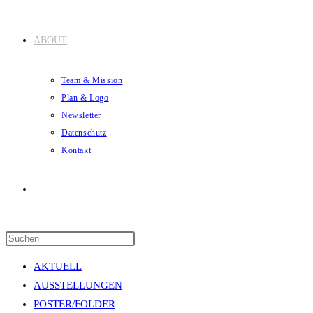
ABOUT
Team & Mission
Plan & Logo
Newsletter
Datenschutz
Kontakt
Website-
Press
Suche
Escape
AKTUELL
to
AUSSTELLUNGEN
close
POSTER/FOLDER
the
umschalten