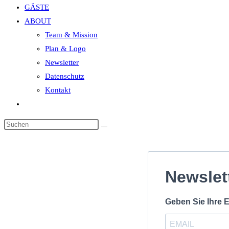
GÄSTE
search
ABOUT
panel.
Team & Mission
Plan & Logo
Newsletter
Datenschutz
Kontakt
Website-
Suche
Diese
umschalten
Website
durchsuchen