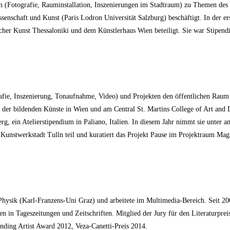
n (Fotografie, Raumin­stallation, Inszenierungen im Stadtraum) zu Themen de
senschaft und Kunst (Paris Lodron Universität Salzburg) beschäftigt. In der er
scher Kunst Thessaloniki und dem Künstlerhaus Wien beteiligt. Sie war Stipend
fie, Inszenierung, Tonauf­nahme, Video) und Projekten den öffentlichen Raum 
e der bildenden Künste in Wien und am Cen­tral St. Martins College of Art an
erg, ein Atelierstipendium in Paliano, Italien. In diesem Jahr nimmt sie unter 
Kunstwerkstadt Tulln teil und kuratiert das Projekt Pause im Projektraum Mag3
ysik (Karl-Franzens-Uni Graz) und arbeitete im Multimedia-Bereich. Seit 2004 
n in Tageszeitungen und Zeitschriften. Mitglied der Jury für den Literaturpre
anding Artist Award 2012, Veza-Canetti-Preis 2014.