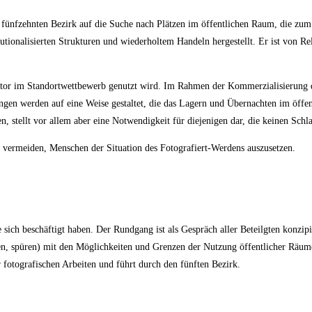
nfzehnten Bezirk auf die Suche nach Plätzen im öffentlichen Raum, die zum 
utionalisierten Strukturen und wiederholtem Han­deln hergestellt. Er ist von 
Faktor im Standortwettbewerb genutzt wird. Im Rahmen der Kommerzialisierung 
ungen werden auf eine Weise gestaltet, die das La­gern und Übernachten im öffe
stellt vor allem aber eine Notwendigkeit für die­je­nigen dar, die keinen Schla
u vermeiden, Menschen der Situation des Fotografiert-Werdens auszusetzen.
sich beschäftigt haben. Der Rundgang ist als Gespräch aller Beteilgten konzipie
n, spüren) mit den Möglichkeiten und Grenzen der Nutzung öffentlicher Räume
otogra­fi­schen Arbeiten und führt durch den fünften Bezirk.