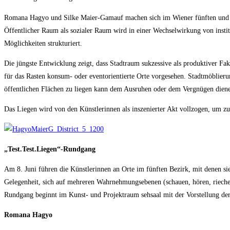
Romana Hagyo und Silke Maier-Gamauf machen sich im Wiener fünften und fü
Öffentlicher Raum als so­zialer Raum wird in einer Wechselwirkung von instit
Möglichkeiten strukturiert.
Die jüngste Ent­wicklung zeigt, dass Stadtraum sukzessive als produktiver 
für das Rasten kon­sum- oder eventorientierte Orte vorgesehen. Stadtmöblier
öffentlichen Flächen zu liegen kann dem Ausruhen oder dem Vergnügen dienen, 
Das Liegen wird von den Künstlerinnen als inszenierter Akt vollzogen, um z
„Test.Test.Liegen“-Rundgang
Am 8. Juni führen die Künstlerinnen an Orte im fünften Bezirk, mit denen sie 
Gelegenheit, sich auf mehreren Wahrnehmungsebenen (schauen, hören, rieche
Rundgang beginnt im Kunst- und Projektraum sehsaal mit der Vorstellung der f
Romana Hagyo