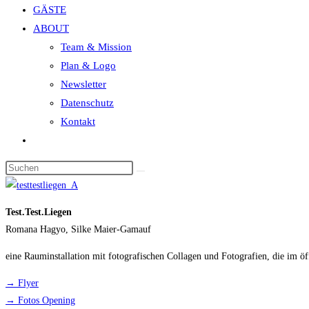
GÄSTE
search
ABOUT
panel.
Team & Mission
Plan & Logo
Newsletter
Datenschutz
Kontakt
Website-
Suche
Diese
umschalten
Website
durchsuchen
Test.Test.Liegen
Romana Hagyo, Silke Maier-Gamauf
eine Rauminstallation mit foto­gra­fi­schen Collagen und Fotografien, die im 
→ Flyer
→ Fotos Opening