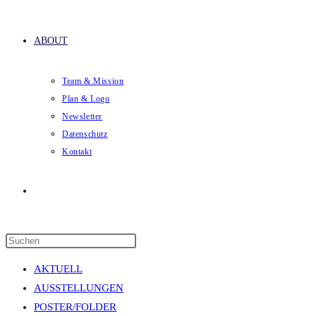
ABOUT
Team & Mission
Plan & Logo
Newsletter
Datenschutz
Kontakt
Website-
Press
Suche
Escape
AKTUELL
to
AUSSTELLUNGEN
close
POSTER/FOLDER
the
umschalten