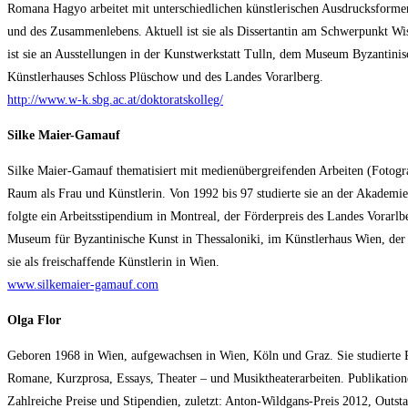
Romana Hagyo arbeitet mit unterschiedlichen künstlerischen Ausdrucksforme
und des Zusam­menlebens. Aktuell ist sie als Dissertantin am Schwerpunkt Wis
ist sie an Ausstellungen in der Kunstwerkstatt Tulln, dem Museum Byzantini
Künstlerhauses Schloss Plüschow und des Landes Vorarlberg.
http://www.w-k.sbg.ac.at/doktoratskolleg/
Silke Maier-Gamauf
Silke Maier-Gamauf thematisiert mit medienübergreifenden Arbeiten (Fotogra
Raum als Frau und Künstlerin. Von 1992 bis 97 studierte sie an der Akademi
folgte ein Arbeitsstipendium in Montreal, der Förderpreis des Landes Vorarlb
Museum für Byzantinische Kunst in Thessaloniki, im Künstler­haus Wien, der 
sie als freischaffende Künstlerin in Wien.
www.silkemaier-gamauf.com
Olga Flor
Geboren 1968 in Wien, aufgewachsen in Wien, Köln und Graz. Sie studierte Ph
Romane, Kurzprosa, Essays, Theater – und Musiktheaterarbeiten. Publikatione
Zahlreiche Preise und Stipendien, zuletzt: Anton-Wildgans-Preis 2012, Outst