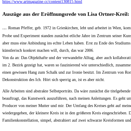
https://www.artmagazine.cc/content130815.html
Auszüge aus der Eröffnungsrede von Lisa Ortner-Kreil:
...
Roman Pfeffer, geb. 1972 in Grieskirchen, lebt und arbeitet in Wien, kom
Probe und Experiment standen zunächst etliche Jahre im Zentrum seiner Kuns
aber muss eine Anbindung ins echte Leben haben. Erst zu Ende des Studiums r
künstlerisch konkret machen will, durch, das war 2006.
Von da an: Das Objekthafte und der verwandelte Alltag, aber auch kollaborat
im 2. Bezirk gezeigt hat, waren so faszinierend wie unterschiedlich, zusamm
einen gewissen Hang zum Schalk und zur Ironie besitzt. Im Zentrum von Roman
Dekonstruktion des Ich. Hört sich sperrig an, ist es aber nicht.
Alle Arbeiten sind abstrakte Selbstporträts. Da wäre zunächst die titelgebe
beauftragt, das Kunstwerk auszuführen, nach meinen Anleitungen. Es geht um 
Producer von meiner Mutter und mir. Der Umfang des Kreises geht auf meine K
wiedergegeben, der kleinere Kreis ist in den größeren Kreis eingeschrieben.
Familienkonstellation, simpel, abstrahiert auf zwei schwarze Kreisformen un