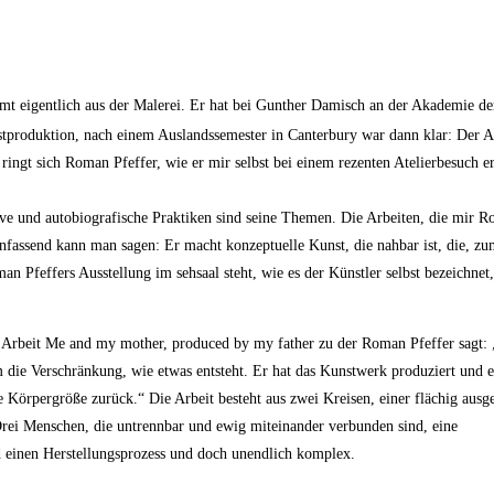
mt eigentlich aus der Malerei. Er hat bei Gunther Damisch an der Akademie der
tproduktion, nach einem Auslandssemester in Canterbury war dann klar: Der Au
ingt sich Roman Pfeffer, wie er mir selbst bei einem rezenten Atelierbesuch er
ive und autobiografische Praktiken sind seine Themen. Die Arbeiten, die mir R
enfassend kann man sagen: Er macht konzeptuelle Kunst, die nahbar ist, die, z
 Pfeffers Ausstellung im sehsaal steht, wie es der Künstler selbst bezeichnet
nde Arbeit Me and my mother, produced by my father zu der Roman Pfeffer sagt:
die Verschränkung, wie etwas entsteht. Er hat das Kunstwerk produziert und er 
örpergröße zurück.“ Die Arbeit besteht aus zwei Kreisen, einer flächig ausge
 Drei Menschen, die untrennbar und ewig miteinander verbunden sind, eine
d einen Herstellungsprozess und doch unendlich komplex.