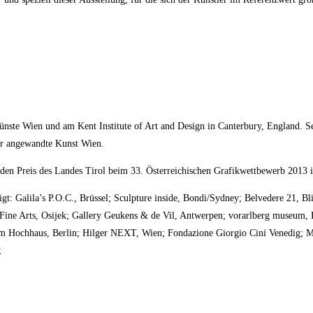
nste Wien und am Kent Institute of Art and Design in Canterbury, England. Sei
ür angewandte Kunst Wien.
en Preis des Landes Tirol beim 33. Österreichischen Grafikwettbewerb 2013 i
gt: Galila’s P.O.C., Brüssel; Sculpture inside, Bondi/Sydney; Belvedere 21, 
ine Arts, Osijek; Gallery Geukens & de Vil, Antwerpen; vorarlberg museum, 
 im Hochhaus, Berlin; Hilger NEXT, Wien; Fondazione Giorgio Cini Venedi
;