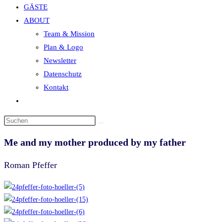
GÄSTE
search
ABOUT
panel.
Team & Mission
Plan & Logo
Newsletter
Datenschutz
Kontakt
Website-
Suche
Diese
umschalten
Website
Me and my mother produced by my father
durchsuchen
Roman Pfeffer