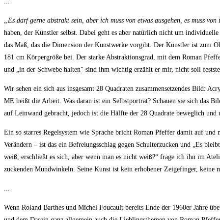
...
„Es darf gerne abstrakt sein, aber ich muss von etwas ausgehen, es muss vo
haben, der Künstler selbst. Dabei geht es aber natürlich nicht um individuelle
das Maß, das die Dimension der Kunstwerke vorgibt. Der Künstler ist zum Obj
181 cm Körpergröße bei. Der starke Abstraktionsgrad, mit dem Roman Pfeffer a
und „in der Schwebe halten“ sind ihm wichtig erzählt er mir, nicht soll festst
Wir sehen ein sich aus insgesamt 28 Quadraten zusammensetzendes Bild: Acry
ME heißt die Arbeit. Was daran ist ein Selbstporträt? Schauen sie sich das 
auf Leinwand gebracht, jedoch ist die Hälfte der 28 Quadrate beweglich und 
Ein so starres Regelsystem wie Sprache bricht Roman Pfeffer damit auf und 
Verändern – ist das ein Befreiungsschlag gegen Schulterzucken und „Es bleibt
weiß, erschließt es sich, aber wenn man es nicht weiß?“ frage ich ihn im Atel
zuckenden Mundwinkeln. Seine Kunst ist kein erhobener Zeigefinger, keine mor
...
Wenn Roland Barthes und Michel Foucault bereits Ende der 1960er Jahre über
und dem Dasein ganz allgemein auch die Lieblingsthemen von Roman Pfeffer un