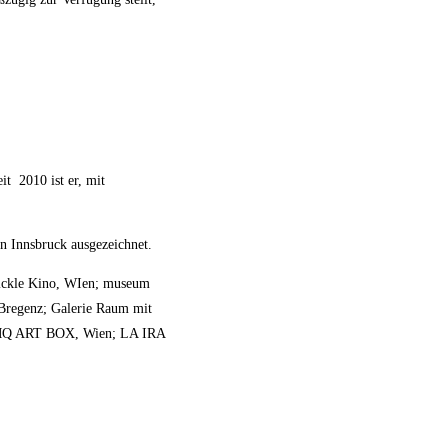
t 2010 ist er, mit
n Innsbruck ausgezeichnet.
Blickle Kino, WIen; museum
Bregenz; Galerie Raum mit
g; MQ ART BOX, Wien; LA IRA