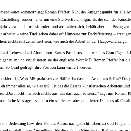
n irgendwoher kommen“
sagt Roman Pfeffer. Nun, der Ausgangspunkt für alle Arb
 Darstellung, sondern eher um eine Stellvertreter-Figur, als die sich der Künstl
ekt verwandelt, transformiert und abstrahiert sich, behält aber den Bezug zur 
rbeitet – seine Titel geben dabei oft Hinweise zur Dechiffrierung – erzeugen 
ehen, nichts soll zementiert sein, wie auch die Arbeit an der Hauptwand zeigt.
l auf Leinwand auf Aluminium. Zartes Pastellrosa und weiches Grau fügen sic
Bild genau an und visualisieren sie das englische Wort ME: Roman Pfeffer hat d
um 90 Grad gedregt, ihre Position kann variiert werden.
maskiert das Wort ME praktisch zur Hälfte. Ist das eine Arbeit am Selbst? Da
 eh immer alles so, wie es ist?“ Ist das die Essenz künstlerischen Arbeitens u
ier. „Das macht mir auch nichts aus, das darf auch so sein...“ sagt mir Roman Pf
alische Message – sondern ein schlichter, aber pointierter Denkanstoß für all
 die Bedeutung bzw. den Tod des Autors nachgedacht haben, so sind Fragen na
d speziell dieser Ausstellung, für die sich der Künstler im Referenzwert groß