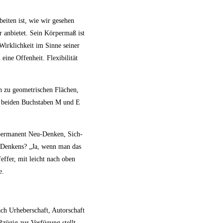
eiten ist, wie wir gesehen
er anbietet. Sein Körpermaß ist
Wirklichkeit im Sinne seiner
eine Offenheit. Flexibilität
h zu geometrischen Flächen,
ie beiden Buchstaben M und E
s permanent Neu-Denken, Sich-
nd Denkens? „Ja, wenn man das
effer, mit leicht nach oben
e.
ch Urheberschaft, Autorschaft
zügig zur Verfügung stellt,