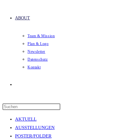
ABOUT
Team & Mission
Plan & Logo
Newsletter
Datenschutz
Kontakt
Website-
Press
Suche
Escape
AKTUELL
to
AUSSTELLUNGEN
close
POSTER/FOLDER
the
umschalten