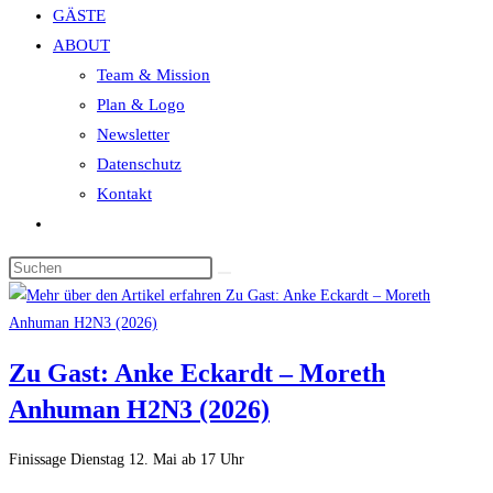
GÄSTE
search
ABOUT
panel.
Team & Mission
Plan & Logo
Newsletter
Datenschutz
Kontakt
Website-
Suche
Diese
umschalten
Website
durchsuchen
Zu Gast: Anke Eckardt – Moreth
Anhuman H2N3 (2026)
Finissage Dienstag 12. Mai ab 17 Uhr