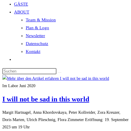
GÄSTE
search
ABOUT
panel.
Team & Mission
Plan & Logo
Newsletter
Datenschutz
Kontakt
Website-
Suche
Diese
umschalten
Website
durchsuchen
Im Labor Juni 2020
I will not be sad in this world
Margit Hartnagel, Anna Khordovskaya, Peter Kollreider, Zora Kreuzer,
Doris Marten, Ulrich Plieschnig, Flora Zimmeter Eröffnung: 19. September
2023 um 19 Uhr