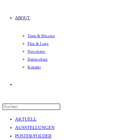
ABOUT
Team & Mission
Plan & Logo
Newsletter
Datenschutz
Kontakt
Website-
Press
Suche
Escape
AKTUELL
to
AUSSTELLUNGEN
close
POSTER/FOLDER
the
umschalten