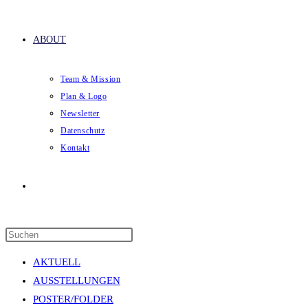
ABOUT
Team & Mission
Plan & Logo
Newsletter
Datenschutz
Kontakt
Website-
Press
Suche
Escape
AKTUELL
to
AUSSTELLUNGEN
close
POSTER/FOLDER
the
umschalten