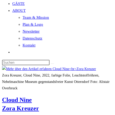
GÄSTE
search
ABOUT
panel.
Team & Mission
Plan & Logo
Newsletter
Datenschutz
Kontakt
Website-
Suche
Diese
umschalten
Website
durchsuchen
Zora Kreuzer, Cloud Nine, 2022, farbige Folie, Leuchtstoffröhren,
Nebelmaschine Museum gegenstandsfreier Kunst Otterndorf Foto: Alistair
Overbruck
Cloud Nine
Zora Kreuzer