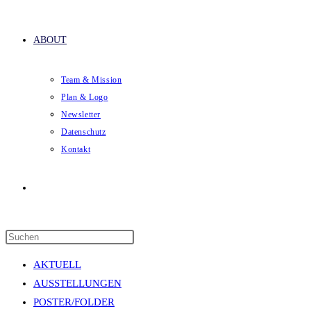
ABOUT
Team & Mission
Plan & Logo
Newsletter
Datenschutz
Kontakt
Website-
Press
Suche
Escape
AKTUELL
to
AUSSTELLUNGEN
close
POSTER/FOLDER
the
umschalten