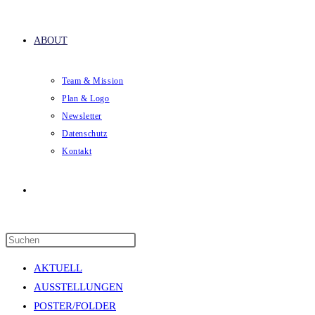
ABOUT
Team & Mission
Plan & Logo
Newsletter
Datenschutz
Kontakt
Website-
Press
Suche
Escape
AKTUELL
to
AUSSTELLUNGEN
close
POSTER/FOLDER
the
umschalten