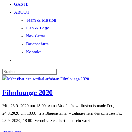
GÄSTE
search
ABOUT
panel.
Team & Mission
Plan & Logo
Newsletter
Datenschutz
Kontakt
Website-
Suche
Diese
umschalten
Website
durchsuchen
Filmlounge 2020
Mi., 23.9. 2020 um 18:00: Anna Vasof – how illusion is made Do.,
24.9.2020 um 18:00: Iris Blauensteiner – zuhause fern des zuhauses Fr.,
25.9. 2020, 18:00: Veronika Schubert – auf ein wort
Filmlounge