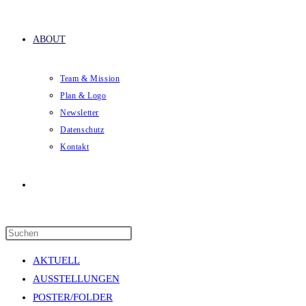
ABOUT
Team & Mission
Plan & Logo
Newsletter
Datenschutz
Kontakt
Website-
Press
Suche
Escape
AKTUELL
to
AUSSTELLUNGEN
close
POSTER/FOLDER
the
umschalten