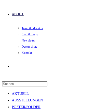
ABOUT
Team & Mission
Plan & Logo
Newsletter
Datenschutz
Kontakt
Website-
Press
Suche
Escape
AKTUELL
to
AUSSTELLUNGEN
close
POSTER/FOLDER
the
umschalten