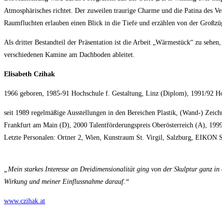
Atmosphärisches richtet. Der zuweilen traurige Charme und die Patina des 
Raumfluchten erlauben einen Blick in die Tiefe und erzählen von der Großzüg
Als dritter Bestandteil der Präsentation ist die Arbeit „Wärmestück“ zu sehe
verschiedenen Kamine am Dachboden ableitet.
Elisabeth Czihak
1966 geboren, 1985-91 Hochschule f. Gestaltung, Linz (Diplom), 1991/92 Hoch
seit 1989 regelmäßige Ausstellungen in den Bereichen Plastik, (Wand-) Zeich
Frankfurt am Main (D), 2000 Talentförderungspreis Oberösterreich (A), 199
Letzte Personalen: Ortner 2, Wien, Kunstraum St. Virgil, Salzburg, EIKON 
„Mein starkes Interesse an Dreidimensionalität ging von der Skulptur ganz in
Wirkung und meiner Einflussnahme darauf.“
www.czihak.at