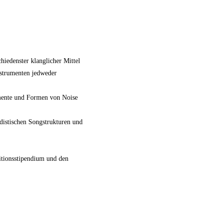
hiedenster klanglicher Mittel
nstrumenten jedweder
emente und Formen von Noise
rdistischen Songstrukturen und
itionsstipendium und den