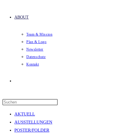
ABOUT
Team & Mission
Plan & Logo
Newsletter
Datenschutz
Kontakt
Website-
Press
Suche
Escape
AKTUELL
to
AUSSTELLUNGEN
close
POSTER/FOLDER
the
umschalten