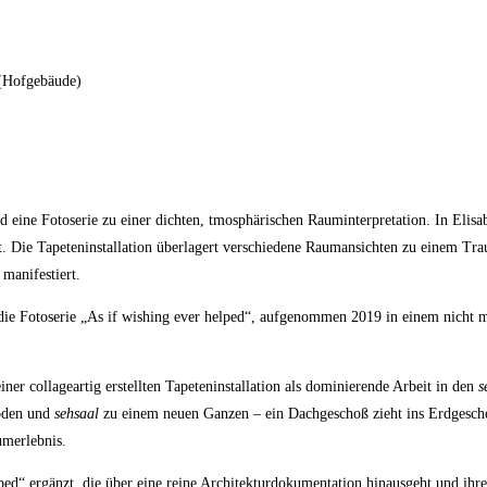
 (Hofgebäude)
nd eine Fotoserie zu einer dichten, tmosphärischen Rauminterpretation. In Elis
t. Die Tapeteninstallation überlagert verschiedene Raumansichten zu einem Tra
 manifestiert.
t die Fotoserie „As if wishing ever helped“, aufgenommen 2019 in einem nicht
er collageartig erstellten Tapeteninstallation als dominierende Arbeit in den
s
boden und
sehsaal
zu einem neuen Ganzen – ein Dachgeschoß zieht ins Erdgesc
umerlebnis.
ped“ ergänzt, die über eine reine Architekturdokumentation hinausgeht und ihre