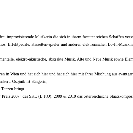
rei improvisierende Musikerin die sich in ihrem facettenreichen Schaffen versc
dios, Effektpedale, Kassetten-spieler und anderen elektronischen Lo-Fi-Musiki
imentelle, elektro-akustische, abstrakte Musik, Alte und Neue Musik sowie El
en in Wien und hat sich hier und hat sich hier mit ihrer Mischung aus avantga
ankert. Osojnik ist Sängerin,
m Tanzen bringt.
ty Preis 2007" des SKE (L.F.O), 2009 & 2019 das österreichische Staatskompos