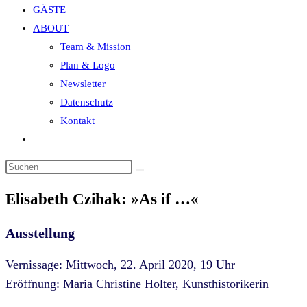
GÄSTE
search
ABOUT
panel.
Team & Mission
Plan & Logo
Newsletter
Datenschutz
Kontakt
Website-
Suche
Diese
umschalten
Website
Elisabeth Czihak: »As if …«
durchsuchen
Ausstellung
Vernissage: Mittwoch, 22. April 2020, 19 Uhr
Eröffnung: Maria Christine Holter, Kunsthistorikerin