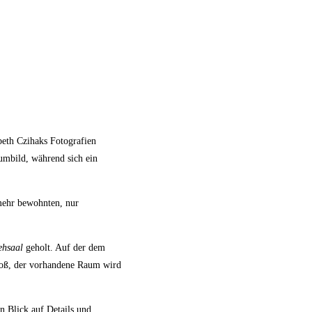
abeth Czihaks Fotografien
umbild, während sich ein
 mehr bewohnten, nur
ehsaal
geholt. Auf der dem
hoß, der vorhandene Raum wird
n Blick auf Details und