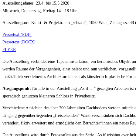
Ausstellungsdauer: 23.4. bis 15.5.2020
Mittwoch, Donnerstag, Freitag 14 - 18 Uhr
Ausstellungsort: Kunst- & Projektraum „sehsaal“, 1050 Wien, Zentagasse 38
Pressetext (PDF)
Pressetext (DOCX)
FLYER
Die Ausstellung verbindet eine Tapeteninstallation, ein keramisches Objekt u
werden Räume der Vergangenheit, einst belebt und nun verblichen, vorgestell
maßstäblich verkleinertes Architekturelement als künstlerisch-plastische Form
Ausgangspunkt
für alle in der Ausstellung „As if …“ gezeigten Arbeiten is
sporadisch genutzten kleineren Schloss in Privatbesitz.
Verschiedene Ansichten des über 200 Jahre alten Dachbodens werden mittels ein
Eingang gegenüberliegenden „freistehenden“ Wand verschränken sich Dach
verändert, fiktiv erweitert und ermöglicht den Betrachter*innen ein neues Ra
Die Ausstellung wird durch Fotografien aus der Serie „As if wishing ever hel