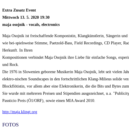
Extra Zusatz Event
Mittwoch 13. 5. 2020 19:30
maja osojnik - vocals, electronics
Maja Osojnik ist freischaffende Komponistin, Klangkünstlerin, Sängerin und f
wie bei-spielsweise Stimme, Paetzold-Bass, Field Recordings, CD Player, Ra
Herkunft. In Ihren
Kompositionen verbindet Maja Osojnik ihre Liebe für einfache Songs, exper
und Rock.
Die 1976 in Slowenien geborene Musikerin Maja Osojnik, lebt seit vielen Jahr
elektro-nischen Soundscapes in den fortschrittlichen Klang-Milieus solide ver
Blockflötistin, vor allem aber eine Elektronikerin, die die Bits und Bytes zu
Sie wurde mit mehreren Preisen und Stipendien ausgezeichnet, u.a. "Publici
Passticio Preis (Ö1/ORF), sowie einen MIA Award 2010.
http://maja.klingt.org
FOTOS