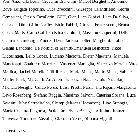
Wei, Antonella Besia, Giovanni Bianchini, Maicol Borghetti, Antonino
Bove, Brigata Topolino, Luca Brocchini, Giuseppe Calandriello, Gloria
Campriani, Cinzio Cavallarin, CCH, Gian Luca Cupisti, Luca Da Silva,
Gabriele Dini, Gillo Dorfles, Bicio Fabbri, Gionata Francesconi, Benna
Gaean Maris, Carlo Galli, Cristina Gardumi, Massimo Gasperini, Delio
Gennai, Gumdesign, Andrea Hess, Barbara Höller, Margherita Labbe,
Gianni Landonio, Le Forbici di Manitù/Emanuela Biancuzzi, Jikke
Ligteringen, Lello Lopez, Luciano Maciotta, Dieter Maertens, Manuela
Mancioppi, Gualtiero Marchesi, Vincenzo Marsiglia, Vincenzo Merola, Vito
Mollica, Rachel Morellet/Till Riecke, Maria Mulas, Mario Mulas, Sabine
Müller-Funk, My Cat Is An Alien, Francesca Nacci, Giulia Niccolai,
Michela Nosiglia, Guido Peruz, Luisa Protti, Ptrzia, Ina Ripari, Margherita
Levo Rosenberg, Stefano Ruggia, Massimo Salvoni, Caterina Sbrana, Luca
Serasini, Max Serradifalco, Skemp (Marcus Homatsch), Lino Strangis,
Maria Cristina Tangorra, Paolo Tarsi /Fauve! Gegen A Rhino, Romeo
Traversa, Tommaso Vassalle, Giacomo Verde, Simona Vignali.
Unterstützt von: