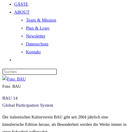
GÄSTE
search
ABOUT
panel.
Team & Mission
Plan & Logo
Newsletter
Datenschutz
Kontakt
Website-
Suche
Diese
umschalten
Website
durchsuchen
Foto: BAU
BAU 14
Global Participation System
Der italienischen Kulturverein BAU gibt seit 2004 jährlich eine
künstlerische Edition heraus, als Besonderheit werden die Werke immer in
einer Schachtel aufbewahrt.