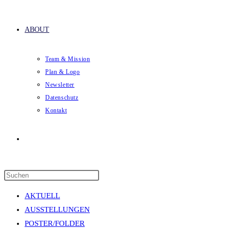
ABOUT
Team & Mission
Plan & Logo
Newsletter
Datenschutz
Kontakt
Website-
Press
Suche
Escape
AKTUELL
to
AUSSTELLUNGEN
close
POSTER/FOLDER
the
umschalten