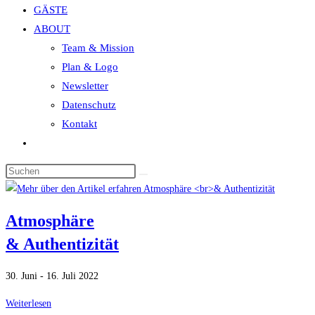
GÄSTE
search
ABOUT
panel.
Team & Mission
Plan & Logo
Newsletter
Datenschutz
Kontakt
Website-
Suche
Diese
umschalten
Website
durchsuchen
Atmosphäre
& Authentizität
30. Juni - 16. Juli 2022
Atmosphäre
Weiterlesen