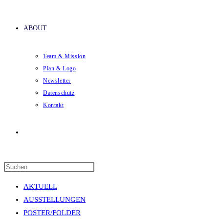
ABOUT
Team & Mission
Plan & Logo
Newsletter
Datenschutz
Kontakt
Website-
Press
Suche
Escape
AKTUELL
to
AUSSTELLUNGEN
close
POSTER/FOLDER
the
umschalten