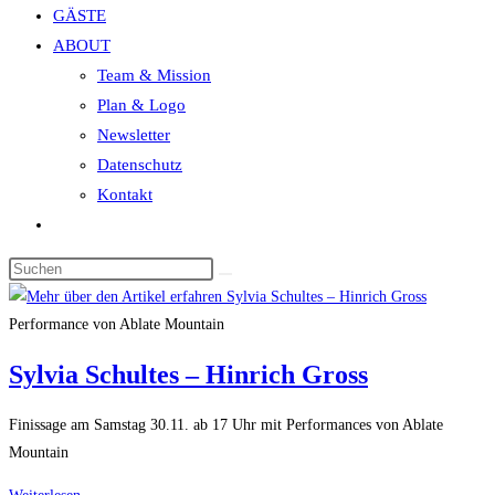
GÄSTE
search
ABOUT
panel.
Team & Mission
Plan & Logo
Newsletter
Datenschutz
Kontakt
Website-
Suche
Diese
umschalten
Website
durchsuchen
Performance von Ablate Mountain
Sylvia Schultes – Hinrich Gross
Finissage am Samstag 30.11. ab 17 Uhr mit Performances von Ablate
Mountain
Sylvia