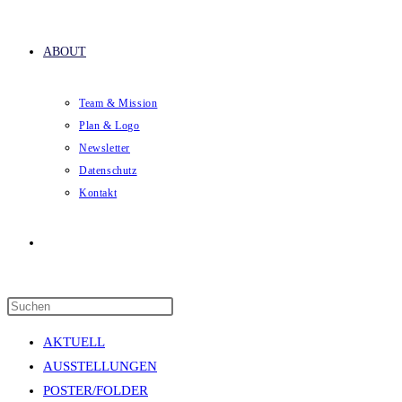
ABOUT
Team & Mission
Plan & Logo
Newsletter
Datenschutz
Kontakt
Website-
Press
Suche
Escape
AKTUELL
to
AUSSTELLUNGEN
close
POSTER/FOLDER
the
umschalten