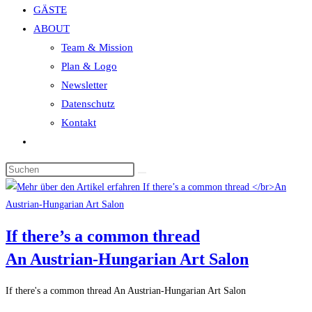
GÄSTE
search
ABOUT
panel.
Team & Mission
Plan & Logo
Newsletter
Datenschutz
Kontakt
Website-
Suche
Diese
umschalten
Website
durchsuchen
If there’s a common thread
An Austrian-Hungarian Art Salon
If there's a common thread An Austrian-Hungarian Art Salon