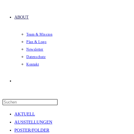
ABOUT
Team & Mission
Plan & Logo
Newsletter
Datenschutz
Kontakt
Website-
Press
Suche
Escape
AKTUELL
to
AUSSTELLUNGEN
close
POSTER/FOLDER
the
umschalten